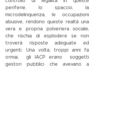
controllo di legalità in queste 
periferie, lo spaccio, la 
microdelinquenza, le occupazioni 
abusive, rendono queste realtà una 
vera e propria polveriera sociale, 
che rischia di esplodere se non 
troverà risposte adeguate ed 
urgenti. Una volta, troppi anni fa 
ormai,  gli IACP erano  soggetti 
gestori pubblici che avevano a 
cuore, e avevano tutte  le risorse 
economiche per farlo, l'inclusione. 
C'erano non solo progetti urbanistici 
e edilizi socialmente avanzati, ma 
c'era anche l'attenzione alla socialità, 
esistevano persino squadre di 
assistenti sociali che accoglievano i 
nuovi assegnatari e davano loro 
indirizzi e aiuto per un corretto 