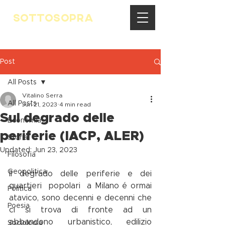
SOTTOSOPRA
Post
All Posts
Vitalino Serra
All Posts
Jun 21, 2023
4 min read
Sul degrado delle
Economia
periferie (IACP, ALER)
Storia
Updated:
Jun 23, 2023
Filosofia
Geopolitica
Il degrado delle periferie e dei 
quartieri  popolari  a Milano é ormai 
Politica
atavico, sono decenni e decenni che 
Poesia
ci si trova di fronte ad un 
abbandono urbanistico, edilizio 
Sociologia