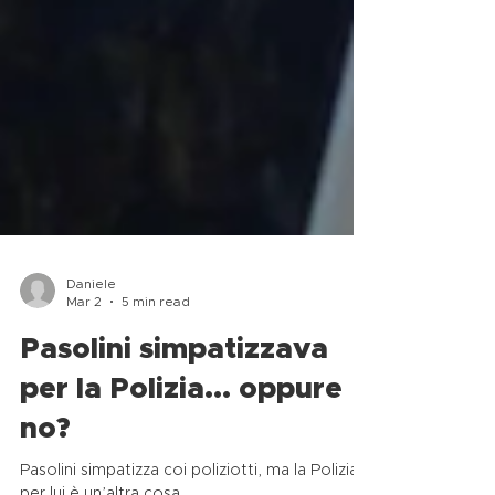
Daniele
Mar 2
5 min read
Pasolini simpatizzava
per la Polizia… oppure