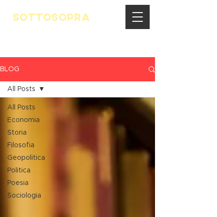
SOTTOSOPRA
BLOG
All Posts
All Posts
Economia
Storia
Filosofia
Geopolitica
Politica
Poesia
Sociologia