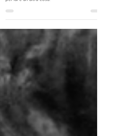
no?
Pasolini simpatizza coi poliziotti, ma la Polizia
per lui è un’altra cosa.