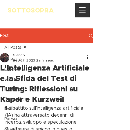
SOTTOSOPRA
Post
All Posts
Giando
All Posts
Sep 27, 2023
2 min read
L'Intelligenza Artificiale
Economia
e la Sfida del Test di
Storia
Turing: Riflessioni su
Filosofia
Kapor e Kurzweil
Geopolitica
Il dibattito sull'intelligenza artificiale 
Politica
(IA) ha attraversato decenni di 
Poesia
ricerca, sviluppo e speculazione. 
Sociologia
Due figure di spicco in questo 