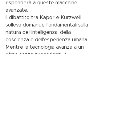
risponderà a queste macchine 
avanzate.
Il dibattito tra Kapor e Kurzweil 
solleva domande fondamentali sulla 
natura dell'intelligenza, della 
coscienza e dell'esperienza umana. 
Mentre la tecnologia avanza a un 
ritmo senza precedenti, è 
essenziale riflettere su queste 
questioni e considerare le 
implicazioni etiche, sociali e 
filosofiche dell'IA nel nostro mondo.
In conclusione, l'interazione tra 
uomo e macchina è destinata a 
diventare sempre più complessa e 
intrecciata. La sfida sarà trovare un 
equilibrio tra l'adozione di nuove 
tecnologie e la preservazione di ciò 
che rende unica l'esperienza umana.