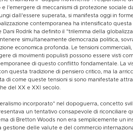
e l'emergere di meccanismi di protezione sociale dal
lungi dall'essere superata, si manifesta oggi in form
alizzazione contemporanea ha intensificato questa 
Dani Rodrik ha definito il "trilemma della globalizza
mantenere simultaneamente democrazia politica, sovr
zione economica profonda. Le tensioni commerciali, le
rgere di movimenti populisti possono essere visti co
temporanee di questo conflitto fondamentale. La vis
con questa tradizione di pensiero critico, ma la arric
ata di come queste tensioni si sono manifestate attra
che del XX e XXI secolo.
beralismo incorporato" nel dopoguerra, concetto svi
esentava un tentativo consapevole di riconciliare q
istema di Bretton Woods non era semplicemente un ins
la gestione delle valute e del commercio internazion