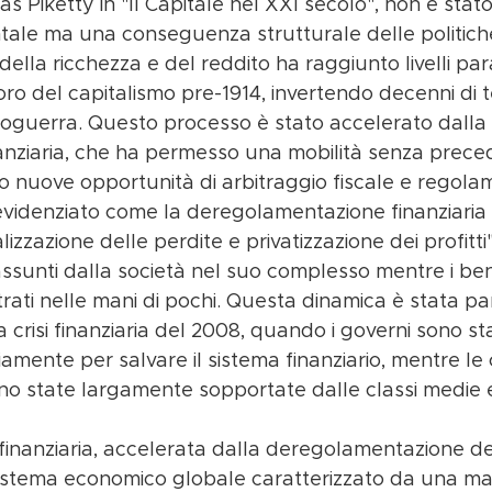
 Piketty in "Il Capitale nel XXI secolo", non è stato
tale ma una conseguenza strutturale delle politiche
ella ricchezza e del reddito ha raggiunto livelli par
l'oro del capitalismo pre-1914, invertendo decenni di
poguerra. Questo processo è stato accelerato dalla 
anziaria, che ha permesso una mobilità senza preced
o nuove opportunità di arbitraggio fiscale e regola
 evidenziato come la deregolamentazione finanziaria
lizzazione delle perdite e privatizzazione dei profitti",
ssunti dalla società nel suo complesso mentre i bene
ati nelle mani di pochi. Questa dinamica è stata pa
crisi finanziaria del 2008, quando i governi sono stat
iamente per salvare il sistema finanziario, mentre l
 sono state largamente sopportate dalle classi medie e
finanziaria, accelerata dalla deregolamentazione deg
sistema economico globale caratterizzato da una ma