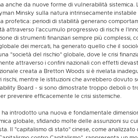
 anche da nuove forme di vulnerabilità sistemica. L'
man Minsky sulla natura intrinsecamente instabile 
lata profetica: periodi di stabilità generano comporta
ità attraverso l'accumulo progressivo di rischi e l'in
azione di strumenti finanziari sempre più complessi, 
globale dei mercati, ha generato quello che il sociol
a "società del rischio" globale, dove le crisi finanz
nte attraverso i confini nazionali con effetti devasta
tuzionale creata a Bretton Woods si è rivelata inadeg
 rischi, mentre le istituzioni che avrebbero dovuto sos
tability Board - si sono dimostrate troppo deboli o tr
r prevenire efficacemente le crisi sistemiche.
a ha introdotto una nuova e fondamentale dimension
ca globale, sfidando molte delle assunzioni su cui s
ta. Il "capitalismo di stato" cinese, come analizzato
"Capitalismo contro Capitalismo", rappresenta un mo