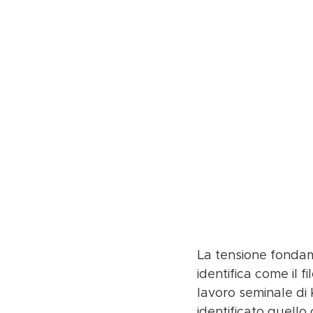
La tensione fondam
identifica come il f
lavoro seminale di K
identificato quello