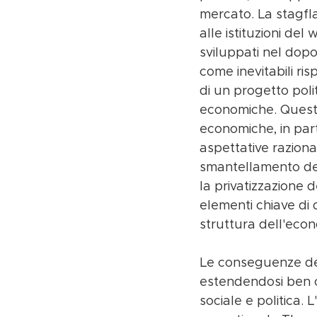
mercato. La stagfla
alle istituzioni de
sviluppati nel dop
come inevitabili ri
di un progetto polit
economiche. Questo
economiche, in part
aspettative razional
smantellamento del
la privatizzazione 
elementi chiave di
struttura dell'eco
Le conseguenze del
estendendosi ben o
sociale e politica