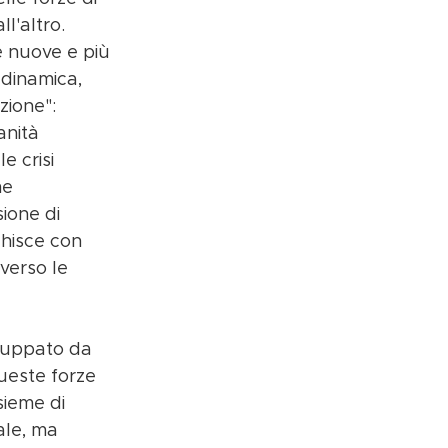
l'altro. 
e nuove e più 
dinamica, 
zione": 
anità 
 crisi 
me 
ione di 
chisce con 
verso le 
luppato da 
ueste forze 
ieme di 
ale, ma 