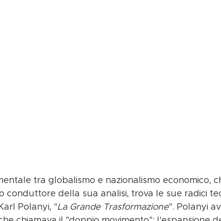
entale tra globalismo e nazionalismo economico, 
ilo conduttore della sua analisi, trova le sue radici te
arl Polanyi, "
La Grande Trasformazione
". Polanyi a
 che chiamava il "doppio movimento": l'espansione del