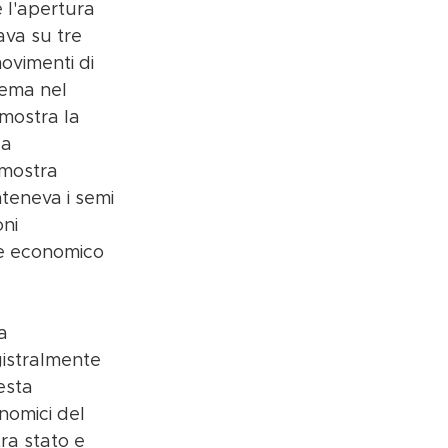
 l'apertura 
va su tre 
movimenti di 
tema nel 
mostra la 
la 
imostra 
teneva i semi 
ni 
ere economico 
a 
istralmente 
esta 
nomici del 
ra stato e 