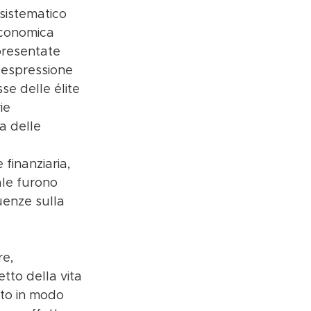
 sistematico 
economica 
presentate 
 espressione 
se delle élite 
ie 
a delle 
inanziaria, 
ale furono 
enze sulla 
e, 
tto della vita 
to in modo 