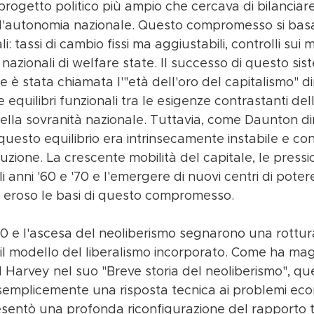
ogetto politico più ampio che cercava di bilanciare
 l'autonomia nazionale. Questo compromesso si basa
i: tassi di cambio fissi ma aggiustabili, controlli sui 
 nazionali di welfare state. Il successo di questo sis
 è stata chiamata l'"età dell'oro del capitalismo" di
re equilibri funzionali tra le esigenze contrastanti del
della sovranità nazionale. Tuttavia, come Daunton d
uesto equilibrio era intrinsecamente instabile e con
uzione. La crescente mobilità del capitale, le pressio
gli anni '60 e '70 e l'emergere di nuovi centri di pot
e eroso le basi di questo compromesso.
 '70 e l'ascesa del neoliberismo segnarono una rottur
l modello del liberalismo incorporato. Come ha mag
Harvey nel suo "Breve storia del neoliberismo", qu
 semplicemente una risposta tecnica ai problemi eco
sentò una profonda riconfigurazione del rapporto t