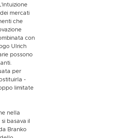
intuizione 
dei mercati 
menti che 
novazione 
combinata con 
ogo Ulrich 
iarie possono 
nti. 
uata per 
tituirla - 
oppo limitate 
e nella 
i basava il 
 da Branko 
dello 