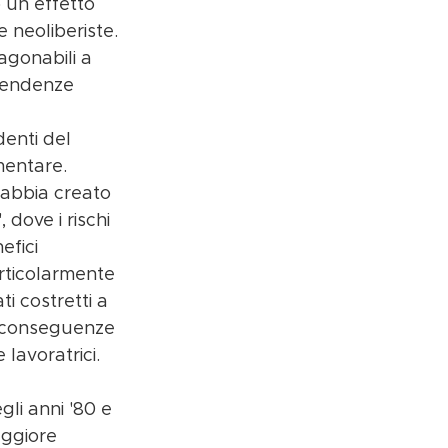
 un effetto 
 neoliberiste. 
agonabili a 
 tendenze 
enti del 
mentare. 
 abbia creato 
 dove i rischi 
fici 
rticolarmente 
i costretti a 
e conseguenze 
 lavoratrici.
li anni '80 e 
ggiore 