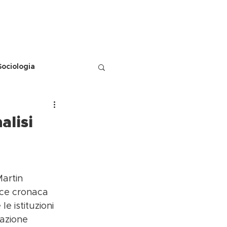
O
BLOG
SOSTIENICI
Sociologia
alisi
Martin 
ce cronaca 
e istituzioni 
azione 