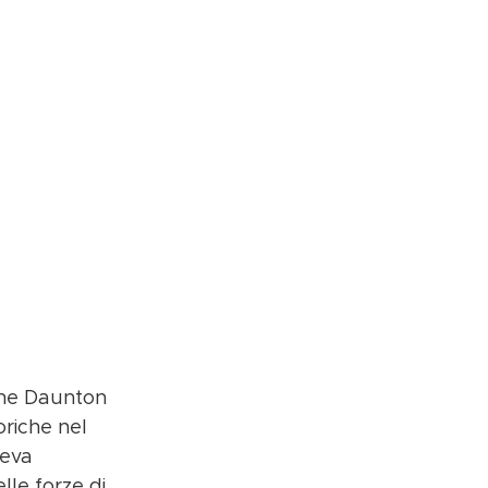
che Daunton 
oriche nel 
veva 
le forze di 