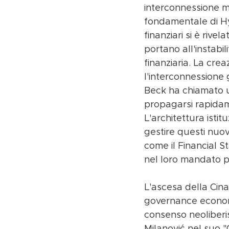
interconnessione ma
fondamentale di Hy
finanziari si è rive
portano all'instabil
finanziaria. La cre
l'interconnessione 
Beck ha chiamato un
propagarsi rapidame
L'architettura isti
gestire questi nuovi
come il Financial S
nel loro mandato pe
L'ascesa della Cin
governance economi
consenso neoliberis
Milanović nel suo 