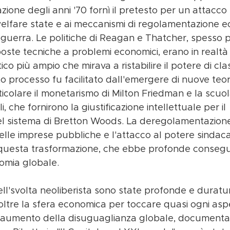
zione degli anni '70 fornì il pretesto per un attacco
l welfare state e ai meccanismi di regolamentazione 
oguerra. Le politiche di Reagan e Thatcher, spesso 
sposte tecniche a problemi economici, erano in realtà
ico più ampio che mirava a ristabilire il potere di clas
 processo fu facilitato dall'emergere di nuove teor
icolare il monetarismo di Milton Friedman e la scuol
i, che fornirono la giustificazione intellettuale per il 
 sistema di Bretton Woods. La deregolamentazione f
delle imprese pubbliche e l'attacco al potere sindac
 questa trasformazione, che ebbe profonde consegu
nomia globale.
l'svolta neoliberista sono state profonde e duratur
ltre la sfera economica per toccare quasi ogni aspe
. L'aumento della disuguaglianza globale, documenta