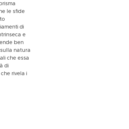
 prisma 
e le sfide 
to 
iamenti di 
trinseca e 
tende ben 
sulla natura 
ali che essa 
à di 
he rivela i 