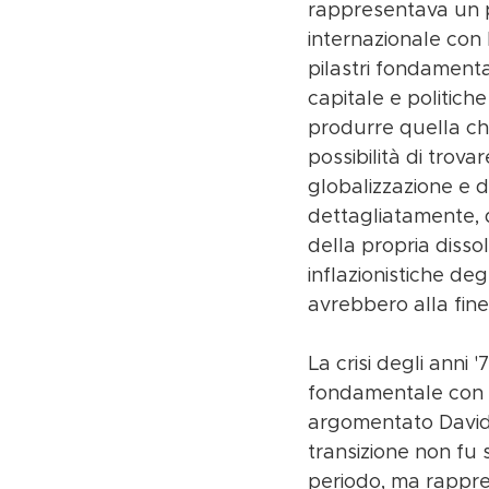
rappresentava un pr
internazionale con
pilastri fondamental
capitale e politiche
produrre quella che
possibilità di trova
globalizzazione e 
dettagliatamente, q
della propria dissol
inflazionistiche de
avrebbero alla fin
La crisi degli anni
fondamentale con i
argomentato David 
transizione non fu
periodo, ma rappre